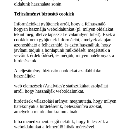
oldalunk használata során.
Teljesítményt biztosító cookiek
Információkat gyűjtenek arról, hogy a felhasználó
hogyan használja weboldalunkat (pl. milyen oldalakat
tekint meg, illetve tapasztal-e valamilyen hibát). Ezek a
cookiek nem gyűjtenek információt, amelyek alapján
azonosítható a felhasználó, és azért használjuk, hogy
javítani tudjuk a honlapunk működését, megértsük a
vevőink érdeklődését, és mérjük, milyen hatékonyak a
hirdetéseink.
A teljesítményt biztosító cookiekat az alábbiakra
használjuk:
web elemzések (Analytics): statisztikákat szolgáltat
arról, hogy használják weboldalunkat.
hirdetések válaszolási aránya: megmutatja, hogy milyen
hatékonyak a hirdetéseink, beleszámítva azokat,
amelyek a mi oldalunkra mutatnak.
hiba menedzsment: segít nekünk, hogy fejlesszük a
weboldalunkat a felmerülő hibák mérésével.