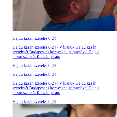
Hajdu kazán szerelés 0-24
Hajdu kazán szerelés 0-24 - Vállaljuk Hajdu kazán
szerelését Budapest és környékén garanciával Hajdu
kazán szerelés 0-24 kapcsán.
Hajdu kazán szerelés 0-24
Hajdu kazán szerelés 0-24
Hajdu kazán szerelés 0-24 - Vállaljuk Hajdu kazán
szerelését Budapest és környékén garanciával Hajdu
kazán szerelés 0-24 kapcsán.
Hajdu kazán szerelés 0-24