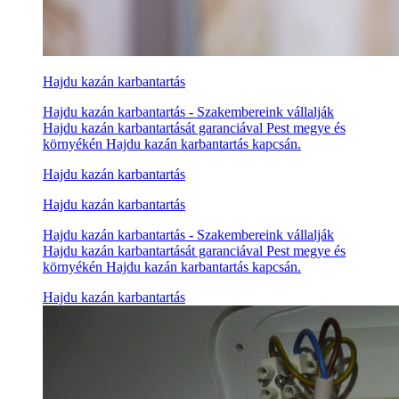
Hajdu kazán karbantartás
Hajdu kazán karbantartás - Szakembereink vállalják
Hajdu kazán karbantartását garanciával Pest megye és
környékén Hajdu kazán karbantartás kapcsán.
Hajdu kazán karbantartás
Hajdu kazán karbantartás
Hajdu kazán karbantartás - Szakembereink vállalják
Hajdu kazán karbantartását garanciával Pest megye és
környékén Hajdu kazán karbantartás kapcsán.
Hajdu kazán karbantartás