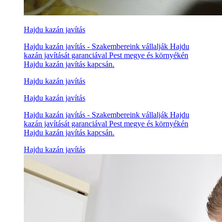
Hajdu kazán javítás
Hajdu kazán javítás - Szakembereink vállalják Hajdu
kazán javítását garanciával Pest megye és környékén
Hajdu kazán javítás kapcsán.
Hajdu kazán javítás
Hajdu kazán javítás
Hajdu kazán javítás - Szakembereink vállalják Hajdu
kazán javítását garanciával Pest megye és környékén
Hajdu kazán javítás kapcsán.
Hajdu kazán javítás