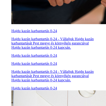
Hajdu kazán karbantartás 0-24
Hajdu kazán karbantartás 0-24 - Vállaljuk Hajdu kazán
karbantartását Pest megye és környékén garanciával
Hajdu kazán karbantartás 0-24 kapcsán.
Hajdu kazán karbantartás 0-24
Hajdu kazán karbantartás 0-24
Hajdu kazán karbantartás 0-24 - Vállaljuk Hajdu kazán
karbantartását Pest megye és környékén garanciával
Hajdu kazán karbantartás 0-24 kapcsán.
Hajdu kazán karbantartás 0-24