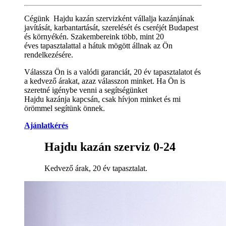
Cégünk Hajdu kazán szervizként vállalja kazánjának
javítását, karbantartását, szerelését és cseréjét Budapest
és környékén. Szakembereink több, mint 20
éves tapasztalattal a hátuk mögött állnak az Ön
rendelkezésére.
Válassza Ön is a valódi garanciát, 20 év tapasztalatot és
a kedvező árakat, azaz
válasszon minket. Ha Ön is
szeretné igénybe venni a segítségünket
Hajdu
kazánja
kapcsán, csak hívjon minket és mi
örömmel segítünk önnek.
Ajánlatkérés
Hajdu kazán szerviz 0-24
Kedvező árak, 20 év tapasztalat.