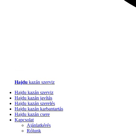
Hajdu
kazán szerviz
Hajdu kazán szerviz
Hajdu kazán javítás
Hajdu kazán szerelés
Hajdu kazán karbantartás
Hajdu kazán csere
Kapcsolat
Ajánlatkérés
Rólunk