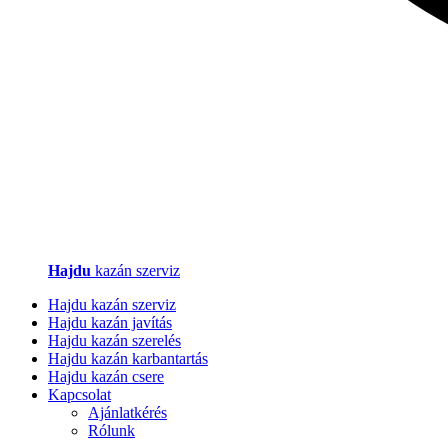
Hajdu
kazán szerviz
Hajdu kazán szerviz
Hajdu kazán javítás
Hajdu kazán szerelés
Hajdu kazán karbantartás
Hajdu kazán csere
Kapcsolat
Ajánlatkérés
Rólunk