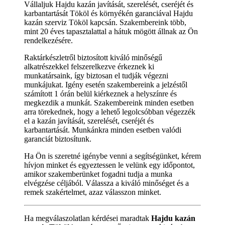
Vállaljuk Hajdu kazán javítását, szerelését, cseréjét és
karbantartását Tököl és környékén garanciával Hajdu
kazán szerviz Tököl kapcsán. Szakembereink több,
mint 20 éves tapasztalattal a hátuk mögött állnak az Ön
rendelkezésére.
Raktárkészletről biztosított kiváló minőségű
alkatrészekkel felszerelkezve érkeznek ki
munkatársaink, így biztosan el tudják végezni
munkájukat. Igény esetén szakembereink a jelzéstől
számított 1 órán belül kiérkeznek a helyszínre és
megkezdik a munkát. Szakembereink minden esetben
arra törekednek, hogy a lehető legolcsóbban végezzék
el a kazán javítását, szerelését, cseréjét és
karbantartását. Munkánkra minden esetben valódi
garanciát biztosítunk.
Ha Ön is szeretné igénybe venni a segítségünket, kérem
hívjon minket és egyeztessen le velünk egy időpontot,
amikor szakemberünket fogadni tudja a munka
elvégzése céljából. Válassza a kiváló minőséget és a
remek szakértelmet, azaz válasszon minket.
Ha megválaszolatlan kérdései maradtak
Hajdu kazán