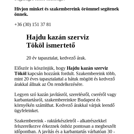
Hívjon minket és szakembereink örömmel segítenek
önnek.
+36 (30) 151 37 81
Hajdu kazán szerviz
Tököl ismertető
20 év tapasztalat, kedvező árak.
Először is köszönjük, hogy
Hajdu kazán szerviz
Tököl
kapcsán hozzánk fordult. Szakembereink több,
mint 20 éves tapasztalattal a hátuk mögött és kedvező
árakkal állnak az Ön rendelkezésére.
Legyen szó kazán javításról, szerelésről, cseréről vagy
karbantartásról, szakembereinkre Budapest és
környékén számíthat. Kedvező árakkal várjuk leendő
ügyfeleinket.
Szakembereink - raktárkészletről - alkatrészekkel
felszerelkezve érkeznek önhöz pontosan a megbeszélt
időpontban. A javítás és a karbantartás várhatóan 30 -