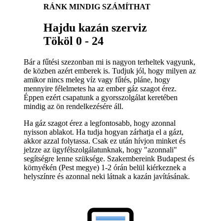
RÁNK MINDIG SZÁMÍTHAT
Hajdu kazán szerviz
Tököl 0 - 24
Bár a fűtési szezonban mi is nagyon terheltek vagyunk,
de közben azért emberek is. Tudjuk jól, hogy milyen az
amikor nincs meleg víz vagy fűtés, pláne, hogy
mennyire félelmetes ha az ember gáz szagot érez.
Éppen ezért csapatunk a gyorsszolgálat keretében
mindig az ön rendelkezésére áll.
Ha gáz szagot érez a legfontosabb, hogy azonnal
nyisson ablakot. Ha tudja hogyan zárhatja el a gázt,
akkor azzal folytassa. Csak ez után hívjon minket és
jelzze az ügyfélszolgálatunknak, hogy "azonnali"
segítségre lenne szüksége. Szakembereink Budapest és
környékén (Pest megye) 1-2 órán belül kiérkeznek a
helyszínre és azonnal neki látnak a kazán javításának.