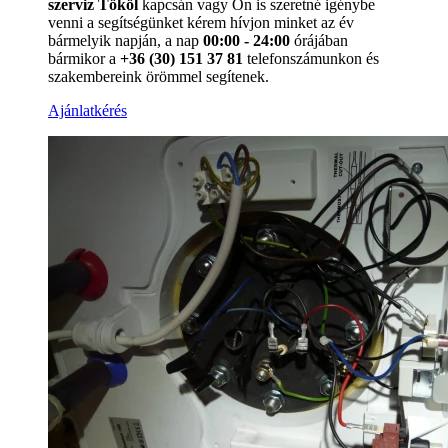
szerviz Tököl
kapcsán vagy Ön is szeretné igénybe
venni a segítségünket kérem hívjon minket az év
bármelyik napján, a nap
00:00 - 24:00
órájában
bármikor a
+36 (30) 151 37 81
telefonszámunkon és
szakembereink örömmel segítenek.
Ajánlatkérés