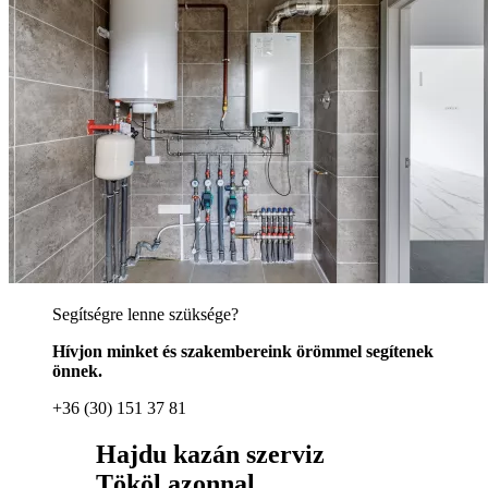
Segítségre lenne szüksége?
Hívjon minket és szakembereink örömmel segítenek
önnek.
+36 (30) 151 37 81
Hajdu kazán szerviz
Tököl azonnal