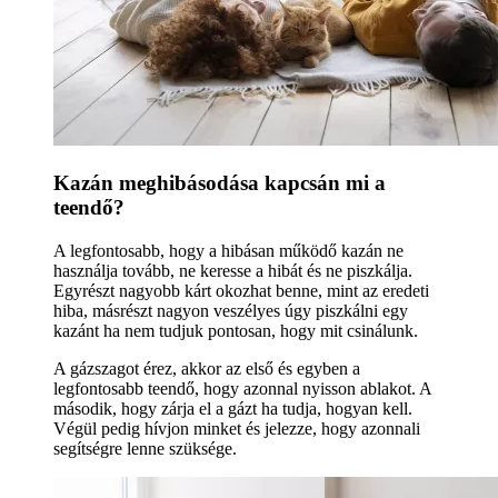
Kazán meghibásodása kapcsán mi a
teendő?
A legfontosabb, hogy a hibásan működő kazán ne
használja tovább, ne keresse a hibát és ne piszkálja.
Egyrészt nagyobb kárt okozhat benne, mint az eredeti
hiba, másrészt nagyon veszélyes úgy piszkálni egy
kazánt ha nem tudjuk pontosan, hogy mit csinálunk.
A gázszagot érez, akkor az első és egyben a
legfontosabb teendő, hogy azonnal nyisson ablakot. A
második, hogy zárja el a gázt ha tudja, hogyan kell.
Végül pedig hívjon minket és jelezze, hogy azonnali
segítségre lenne szüksége.