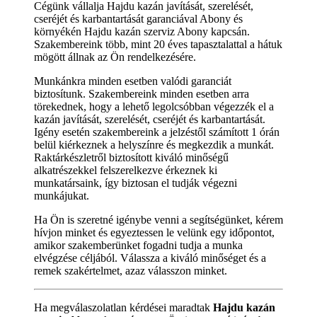
Cégünk vállalja Hajdu kazán javítását, szerelését,
cseréjét és karbantartását garanciával Abony és
környékén Hajdu kazán szerviz Abony kapcsán.
Szakembereink több, mint 20 éves tapasztalattal a hátuk
mögött állnak az Ön rendelkezésére.
Munkánkra minden esetben valódi garanciát
biztosítunk. Szakembereink minden esetben arra
törekednek, hogy a lehető legolcsóbban végezzék el a
kazán javítását, szerelését, cseréjét és karbantartását.
Igény esetén szakembereink a jelzéstől számított 1 órán
belül kiérkeznek a helyszínre és megkezdik a munkát.
Raktárkészletről biztosított kiváló minőségű
alkatrészekkel felszerelkezve érkeznek ki
munkatársaink, így biztosan el tudják végezni
munkájukat.
Ha Ön is szeretné igénybe venni a segítségünket, kérem
hívjon minket és egyeztessen le velünk egy időpontot,
amikor szakemberünket fogadni tudja a munka
elvégzése céljából. Válassza a kiváló minőséget és a
remek szakértelmet, azaz válasszon minket.
Ha megválaszolatlan kérdései maradtak
Hajdu kazán