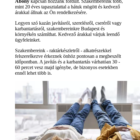
Abony
kapcsán hozzánk fordult. Szakembereink több,
mint 20 éves tapasztalattal a hátuk mögött és kedvező
árakkal állnak az Ön rendelkezésére.
Legyen szó kazán javításról, szerelésről, cseréről vagy
karbantartásról, szakembereinkre Budapest és
környékén számíthat. Kedvező árakkal várjuk leendő
ügyfeleinket.
Szakembereink - raktárkészletről - alkatrészekkel
felszerelkezve érkeznek önhöz pontosan a megbeszélt
időpontban. A javítás és a karbantartás várhatóan 30 -
60 percet vesz majd igénybe, de bizonyos esetekben
ennél lehet több is.