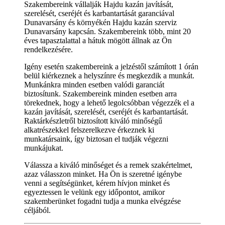
Szakembereink vállalják Hajdu kazán javítását,
szerelését, cseréjét és karbantartását garanciával
Dunavarsány és környékén Hajdu kazán szerviz
Dunavarsány kapcsán. Szakembereink több, mint 20
éves tapasztalattal a hátuk mögött állnak az Ön
rendelkezésére.
Igény esetén szakembereink a jelzéstől számított 1 órán
belül kiérkeznek a helyszínre és megkezdik a munkát.
Munkánkra minden esetben valódi garanciát
biztosítunk. Szakembereink minden esetben arra
törekednek, hogy a lehető legolcsóbban végezzék el a
kazán javítását, szerelését, cseréjét és karbantartását.
Raktárkészletről biztosított kiváló minőségű
alkatrészekkel felszerelkezve érkeznek ki
munkatársaink, így biztosan el tudják végezni
munkájukat.
Válassza a kiváló minőséget és a remek szakértelmet,
azaz válasszon minket. Ha Ön is szeretné igénybe
venni a segítségünket, kérem hívjon minket és
egyeztessen le velünk egy időpontot, amikor
szakemberünket fogadni tudja a munka elvégzése
céljából.