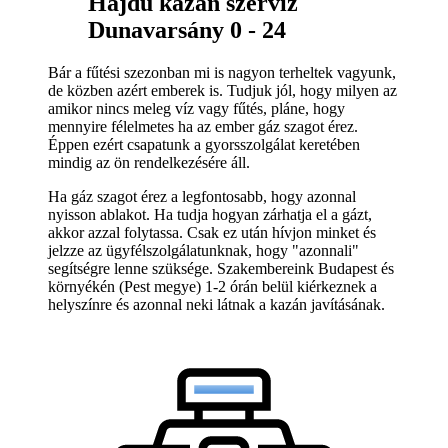
Hajdu kazán szerviz
Dunavarsány 0 - 24
Bár a fűtési szezonban mi is nagyon terheltek vagyunk,
de közben azért emberek is. Tudjuk jól, hogy milyen az
amikor nincs meleg víz vagy fűtés, pláne, hogy
mennyire félelmetes ha az ember gáz szagot érez.
Éppen ezért csapatunk a gyorsszolgálat keretében
mindig az ön rendelkezésére áll.
Ha gáz szagot érez a legfontosabb, hogy azonnal
nyisson ablakot. Ha tudja hogyan zárhatja el a gázt,
akkor azzal folytassa. Csak ez után hívjon minket és
jelzze az ügyfélszolgálatunknak, hogy "azonnali"
segítségre lenne szüksége. Szakembereink Budapest és
környékén (Pest megye) 1-2 órán belül kiérkeznek a
helyszínre és azonnal neki látnak a kazán javításának.