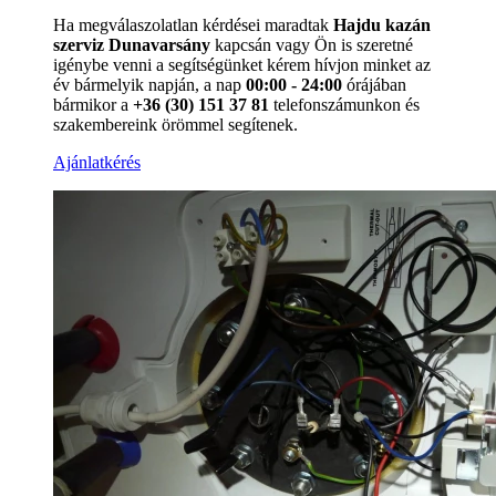
Ha megválaszolatlan kérdései maradtak
Hajdu kazán
szerviz Dunavarsány
kapcsán vagy Ön is szeretné
igénybe venni a segítségünket kérem hívjon minket az
év bármelyik napján, a nap
00:00 - 24:00
órájában
bármikor a
+36 (30) 151 37 81
telefonszámunkon és
szakembereink örömmel segítenek.
Ajánlatkérés