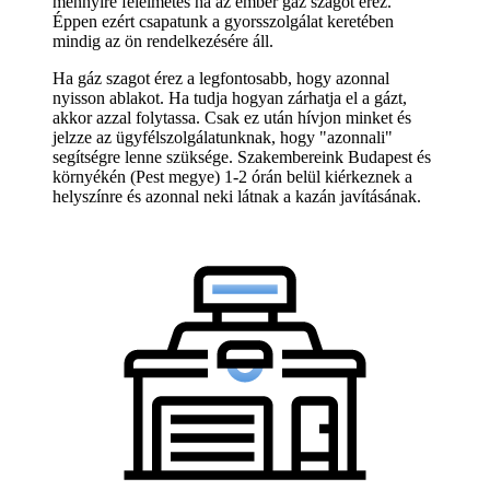
mennyire félelmetes ha az ember gáz szagot érez.
Éppen ezért csapatunk a gyorsszolgálat keretében
mindig az ön rendelkezésére áll.
Ha gáz szagot érez a legfontosabb, hogy azonnal
nyisson ablakot. Ha tudja hogyan zárhatja el a gázt,
akkor azzal folytassa. Csak ez után hívjon minket és
jelzze az ügyfélszolgálatunknak, hogy "azonnali"
segítségre lenne szüksége. Szakembereink Budapest és
környékén (Pest megye) 1-2 órán belül kiérkeznek a
helyszínre és azonnal neki látnak a kazán javításának.