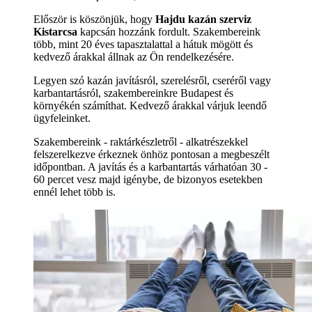
Először is köszönjük, hogy
Hajdu kazán szerviz
Kistarcsa
kapcsán hozzánk fordult. Szakembereink
több, mint 20 éves tapasztalattal a hátuk mögött és
kedvező árakkal állnak az Ön rendelkezésére.
Legyen szó kazán javításról, szerelésről, cseréről vagy
karbantartásról, szakembereinkre Budapest és
környékén számíthat. Kedvező árakkal várjuk leendő
ügyfeleinket.
Szakembereink - raktárkészletről - alkatrészekkel
felszerelkezve érkeznek önhöz pontosan a megbeszélt
időpontban. A javítás és a karbantartás várhatóan 30 -
60 percet vesz majd igénybe, de bizonyos esetekben
ennél lehet több is.