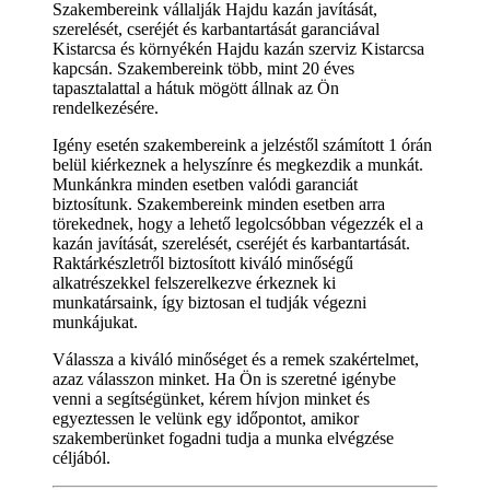
Szakembereink vállalják Hajdu kazán javítását,
szerelését, cseréjét és karbantartását garanciával
Kistarcsa és környékén Hajdu kazán szerviz Kistarcsa
kapcsán. Szakembereink több, mint 20 éves
tapasztalattal a hátuk mögött állnak az Ön
rendelkezésére.
Igény esetén szakembereink a jelzéstől számított 1 órán
belül kiérkeznek a helyszínre és megkezdik a munkát.
Munkánkra minden esetben valódi garanciát
biztosítunk. Szakembereink minden esetben arra
törekednek, hogy a lehető legolcsóbban végezzék el a
kazán javítását, szerelését, cseréjét és karbantartását.
Raktárkészletről biztosított kiváló minőségű
alkatrészekkel felszerelkezve érkeznek ki
munkatársaink, így biztosan el tudják végezni
munkájukat.
Válassza a kiváló minőséget és a remek szakértelmet,
azaz válasszon minket. Ha Ön is szeretné igénybe
venni a segítségünket, kérem hívjon minket és
egyeztessen le velünk egy időpontot, amikor
szakemberünket fogadni tudja a munka elvégzése
céljából.