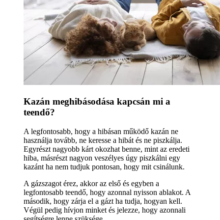
Kazán meghibásodása kapcsán mi a
teendő?
A legfontosabb, hogy a hibásan működő kazán ne
használja tovább, ne keresse a hibát és ne piszkálja.
Egyrészt nagyobb kárt okozhat benne, mint az eredeti
hiba, másrészt nagyon veszélyes úgy piszkálni egy
kazánt ha nem tudjuk pontosan, hogy mit csinálunk.
A gázszagot érez, akkor az első és egyben a
legfontosabb teendő, hogy azonnal nyisson ablakot. A
második, hogy zárja el a gázt ha tudja, hogyan kell.
Végül pedig hívjon minket és jelezze, hogy azonnali
segítségre lenne szüksége.