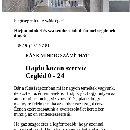
Segítségre lenne szüksége?
Hívjon minket és szakembereink örömmel segítenek
önnek.
+36 (30) 151 37 81
RÁNK MINDIG SZÁMÍTHAT
Hajdu kazán szerviz
Cegléd 0 - 24
Bár a fűtési szezonban mi is nagyon terheltek vagyunk,
de közben azért emberek is. Tudjuk jól, hogy milyen az
amikor nincs meleg víz vagy fűtés, pláne, hogy
mennyire félelmetes ha az ember gáz szagot érez.
Éppen ezért csapatunk a gyorsszolgálat keretében
mindig az ön rendelkezésére áll.
Ha gáz szagot érez a legfontosabb, hogy azonnal
nyisson ablakot. Ha tudja hogyan zárhatja el a gázt,