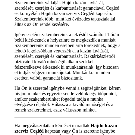
Szakembereink vállalják Hajdu kazán javítását,
szerelését, cseréjét és karbantartását garanciával Cegléd
és környékén Hajdu kazán szerviz Cegléd kapcsán.
Szakembereink több, mint két évtizedes tapasztalattal
állnak az Ön rendelkezésére.
Igény esetén szakembereink a jelzéstől számított 1 órán
belül kiérkeznek a helyszínre és megkezdik a munkát.
Szakembereink minden esetben arra törekednek, hogy a
lehető legolcsóbban végezzék el a kazán javítását,
szerelését, cseréjét és karbantartását. Raktárkészletről
biztosított kiváló minőségű alkatrészekkel
felszerelkezve érkeznek ki munkatársaink, így biztosan
el tudják végezni munkájukat. Munkánkra minden
esetben valódi garanciát biztosítunk.
Ha Ön is szeretné igénybe venni a segítségünket, kérem
hívjon minket és egyeztessen le velünk egy időpontot,
amikor szakemberünket fogadni tudja a munka
elvégzése céljából. Válassza a kiváló minőséget és a
remek szakértelmet, azaz válasszon minket.
Ha megválaszolatlan kérdései maradtak
Hajdu kazán
szerviz Cegléd
kapcsán vagy Ön is szeretné igénybe