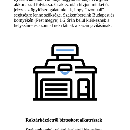
akkor azzal folytassa. Csak ez után hívjon minket és
jelzze az ügyfélszolgálatunknak, hogy "azonnali"
segítségre lenne szüksége. Szakembereink Budapest és
környékén (Pest megye) 1-2 órán belül kiérkeznek a
helyszínre és azonnal neki látnak a kazán javításának.
Raktárkészletről biztosított alkatrészek
Szakembereink raktárkészletről biztosított