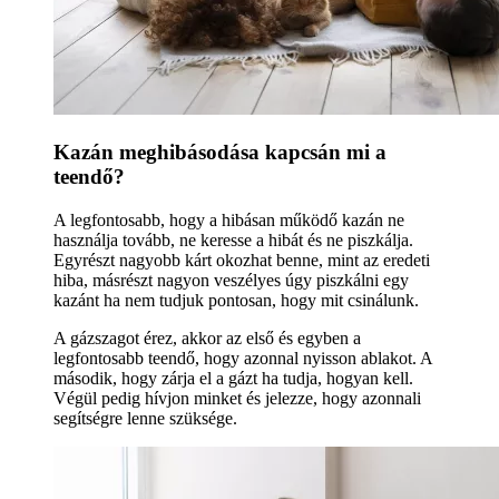
Kazán meghibásodása kapcsán mi a
teendő?
A legfontosabb, hogy a hibásan működő kazán ne
használja tovább, ne keresse a hibát és ne piszkálja.
Egyrészt nagyobb kárt okozhat benne, mint az eredeti
hiba, másrészt nagyon veszélyes úgy piszkálni egy
kazánt ha nem tudjuk pontosan, hogy mit csinálunk.
A gázszagot érez, akkor az első és egyben a
legfontosabb teendő, hogy azonnal nyisson ablakot. A
második, hogy zárja el a gázt ha tudja, hogyan kell.
Végül pedig hívjon minket és jelezze, hogy azonnali
segítségre lenne szüksége.