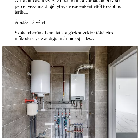
A Hajdu kazán szerviz Gyál munka várhatóan 30 - 60
percet vesz majd igénybe, de esetenként ettől tovább is
tarthat.
Átadás - átvétel
Szakemberünk bemutatja a gázkonvektor tökéletes
működését, de addigra már meleg is lesz.