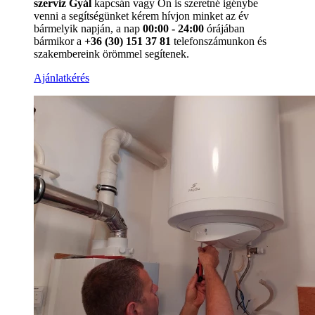
szerviz Gyál
kapcsán vagy Ön is szeretné igénybe
venni a segítségünket kérem hívjon minket az év
bármelyik napján, a nap
00:00 - 24:00
órájában
bármikor a
+36 (30) 151 37 81
telefonszámunkon és
szakembereink örömmel segítenek.
Ajánlatkérés