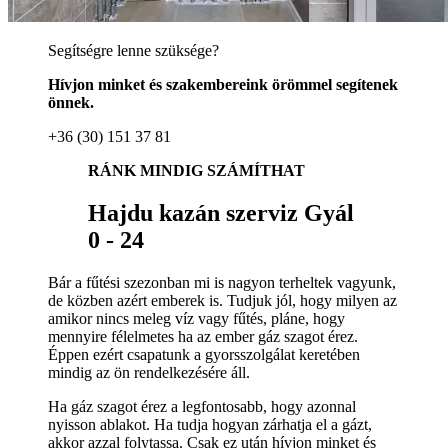
Segítségre lenne szüksége?
Hívjon minket és szakembereink örömmel segítenek
önnek.
+36 (30) 151 37 81
RÁNK MINDIG SZÁMÍTHAT
Hajdu kazán szerviz Gyál
0 - 24
Bár a fűtési szezonban mi is nagyon terheltek vagyunk,
de közben azért emberek is. Tudjuk jól, hogy milyen az
amikor nincs meleg víz vagy fűtés, pláne, hogy
mennyire félelmetes ha az ember gáz szagot érez.
Éppen ezért csapatunk a gyorsszolgálat keretében
mindig az ön rendelkezésére áll.
Ha gáz szagot érez a legfontosabb, hogy azonnal
nyisson ablakot. Ha tudja hogyan zárhatja el a gázt,
akkor azzal folytassa. Csak ez után hívjon minket és