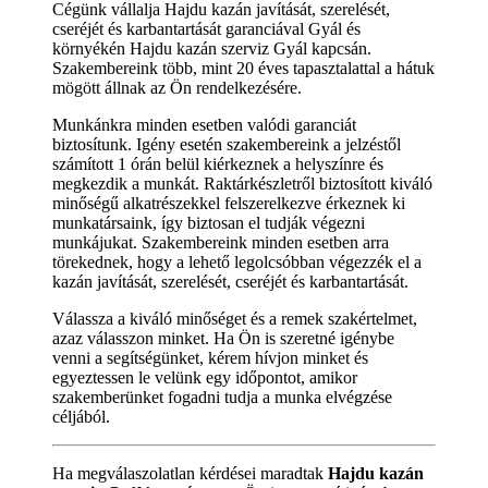
Cégünk vállalja Hajdu kazán javítását, szerelését,
cseréjét és karbantartását garanciával Gyál és
környékén Hajdu kazán szerviz Gyál kapcsán.
Szakembereink több, mint 20 éves tapasztalattal a hátuk
mögött állnak az Ön rendelkezésére.
Munkánkra minden esetben valódi garanciát
biztosítunk. Igény esetén szakembereink a jelzéstől
számított 1 órán belül kiérkeznek a helyszínre és
megkezdik a munkát. Raktárkészletről biztosított kiváló
minőségű alkatrészekkel felszerelkezve érkeznek ki
munkatársaink, így biztosan el tudják végezni
munkájukat. Szakembereink minden esetben arra
törekednek, hogy a lehető legolcsóbban végezzék el a
kazán javítását, szerelését, cseréjét és karbantartását.
Válassza a kiváló minőséget és a remek szakértelmet,
azaz válasszon minket. Ha Ön is szeretné igénybe
venni a segítségünket, kérem hívjon minket és
egyeztessen le velünk egy időpontot, amikor
szakemberünket fogadni tudja a munka elvégzése
céljából.
Ha megválaszolatlan kérdései maradtak
Hajdu kazán