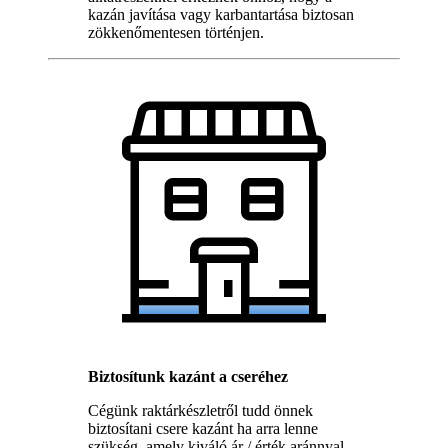
kazán javítása vagy karbantartása biztosan
zökkenőmentesen történjen.
Biztosítunk kazánt a cseréhez
Cégünk raktárkészletről tudd önnek
biztosítani csere kazánt ha arra lenne
szükség, amely kiváló ár / érték aránnyal