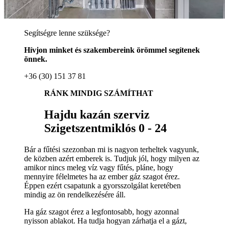
Segítségre lenne szüksége?
Hívjon minket és szakembereink örömmel segítenek
önnek.
+36 (30) 151 37 81
RÁNK MINDIG SZÁMÍTHAT
Hajdu kazán szerviz
Szigetszentmiklós 0 - 24
Bár a fűtési szezonban mi is nagyon terheltek vagyunk,
de közben azért emberek is. Tudjuk jól, hogy milyen az
amikor nincs meleg víz vagy fűtés, pláne, hogy
mennyire félelmetes ha az ember gáz szagot érez.
Éppen ezért csapatunk a gyorsszolgálat keretében
mindig az ön rendelkezésére áll.
Ha gáz szagot érez a legfontosabb, hogy azonnal
nyisson ablakot. Ha tudja hogyan zárhatja el a gázt,