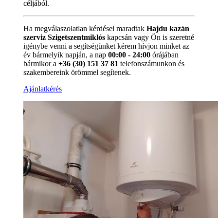
céljából.
Ha megválaszolatlan kérdései maradtak
Hajdu kazán
szerviz Szigetszentmiklós
kapcsán vagy Ön is szeretné
igénybe venni a segítségünket kérem hívjon minket az
év bármelyik napján, a nap
00:00 - 24:00
órájában
bármikor a
+36 (30) 151 37 81
telefonszámunkon és
szakembereink örömmel segítenek.
Ajánlatkérés