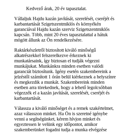
Kedvező árak, 20 év tapasztalat.
Vállaljuk Hajdu kazán javítását, szerelését, cseréjét és
karbantartását Szigetszentmiklós és környékén
garanciával Hajdu kazán szerviz Szigetszentmiklós
kapcsán. Több, mint 20 éves tapasztalattal a hátuk
mögött állunk az Ön rendelkezésére.
Raktárkészletről biztosított kiváló minőségű
alkatrészekkel felszerelkezve érkeznek ki
munkatársaink, így biztosan el tudják végezni
munkájukat. Munkánkra minden esetben valódi
garanciát biztosítunk. Igény esetén szakembereink a
jelzéstől számított 1 órán belül kiérkeznek a helyszínre
és megkezdik a munkát. Szakembereink minden
esetben arra törekednek, hogy a lehető legolcsóbban
végezzék el a kazán javítását, szerelését, cseréjét és
karbantartását.
Válassza a kiváló minőséget és a remek szakértelmet,
azaz válasszon minket. Ha Ön is szeretné igénybe
venni a segítségünket, kérem hívjon minket és
egyeztessen le velünk egy időpontot, amikor
szakemberünket fogadni tudja a munka elvégzése