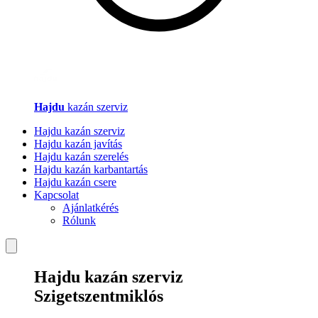
Hajdu
kazán szerviz
Hajdu kazán szerviz
Hajdu kazán javítás
Hajdu kazán szerelés
Hajdu kazán karbantartás
Hajdu kazán csere
Kapcsolat
Ajánlatkérés
Rólunk
Hajdu kazán szerviz
Szigetszentmiklós