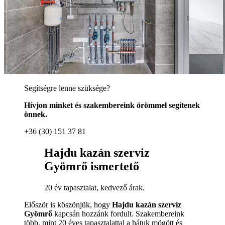
Segítségre lenne szüksége?
Hívjon minket és szakembereink örömmel segítenek
önnek.
+36 (30) 151 37 81
Hajdu kazán szerviz
Gyömrő ismertető
20 év tapasztalat, kedvező árak.
Először is köszönjük, hogy
Hajdu kazán szerviz
Gyömrő
kapcsán hozzánk fordult. Szakembereink
több, mint 20 éves tapasztalattal a hátuk mögött és