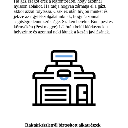
Ha gáz szagot érez a legfontosabb, hogy azonnal
nyisson ablakot. Ha tudja hogyan zárhatja el a gázt,
akkor azzal folytassa. Csak ez után hívjon minket és
jelzze az ügyfélszolgálatunknak, hogy "azonnali"
segítségre lenne szüksége. Szakembereink Budapest és
környékén (Pest megye) 1-2 órán belül kiérkeznek a
helyszínre és azonnal neki látnak a kazán javításának.
Raktárkészletről biztosított alkatrészek