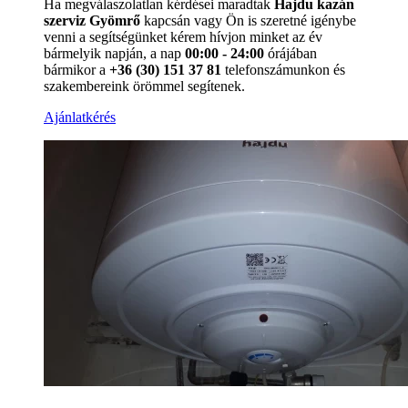
Ha megválaszolatlan kérdései maradtak
Hajdu kazán
szerviz Gyömrő
kapcsán vagy Ön is szeretné igénybe
venni a segítségünket kérem hívjon minket az év
bármelyik napján, a nap
00:00 - 24:00
órájában
bármikor a
+36 (30) 151 37 81
telefonszámunkon és
szakembereink örömmel segítenek.
Ajánlatkérés