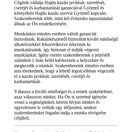
Cégünk vállalja Hajdu kazán javítását, szerelését,
cseréjét és karbantartását garanciával Gyömrő és
környékén Hajdu kazán szerviz Gyömrő kapcsán.
Szakembereink több, mint két évtizedes tapasztalattal
állnak az Ön rendelkezésére.
Munkánkra minden esetben valódi garanciát
biztosítunk. Raktárkészletről biztosított kiváló minőségű
alkatrészekkel felszerelkezve érkeznek ki
munkatársaink, így biztosan el tudják végezni
munkájukat. Igény esetén szakembereink a jelzéstől
számított 1 órán belül kiérkeznek a helyszínre és
megkezdik a munkát. Szakembereink minden esetben
arra törekednek, hogy a lehető legolcsóbban végezzék
el a kazán javítását, szerelését, cseréjét és
karbantartását.
Válassza a kiváló minőséget és a remek szakértelmet,
azaz válasszon minket. Ha Ön is szeretné igénybe
venni a segítségünket, kérem hívjon minket és
egyeztessen le velünk egy időpontot, amikor
szakemberünket fogadni tudja a munka elvégzése
céljából.