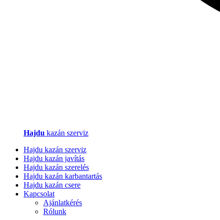
Hajdu
kazán szerviz
Hajdu kazán szerviz
Hajdu kazán javítás
Hajdu kazán szerelés
Hajdu kazán karbantartás
Hajdu kazán csere
Kapcsolat
Ajánlatkérés
Rólunk