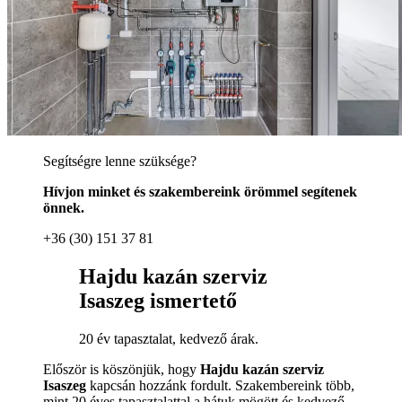
Segítségre lenne szüksége?
Hívjon minket és szakembereink örömmel segítenek
önnek.
+36 (30) 151 37 81
Hajdu kazán szerviz
Isaszeg ismertető
20 év tapasztalat, kedvező árak.
Először is köszönjük, hogy
Hajdu kazán szerviz
Isaszeg
kapcsán hozzánk fordult. Szakembereink több,
mint 20 éves tapasztalattal a hátuk mögött és kedvező