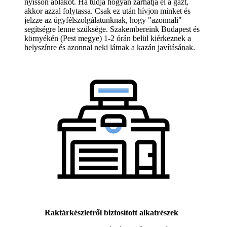
nyisson ablakot. Ha tudja hogyan zárhatja el a gázt,
akkor azzal folytassa. Csak ez után hívjon minket és
jelzze az ügyfélszolgálatunknak, hogy "azonnali"
segítségre lenne szüksége. Szakembereink Budapest és
környékén (Pest megye) 1-2 órán belül kiérkeznek a
helyszínre és azonnal neki látnak a kazán javításának.
Raktárkészletről biztosított alkatrészek