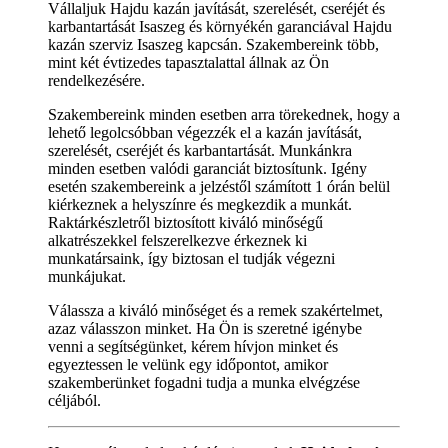
Vállaljuk Hajdu kazán javítását, szerelését, cseréjét és
karbantartását Isaszeg és környékén garanciával Hajdu
kazán szerviz Isaszeg kapcsán. Szakembereink több,
mint két évtizedes tapasztalattal állnak az Ön
rendelkezésére.
Szakembereink minden esetben arra törekednek, hogy a
lehető legolcsóbban végezzék el a kazán javítását,
szerelését, cseréjét és karbantartását. Munkánkra
minden esetben valódi garanciát biztosítunk. Igény
esetén szakembereink a jelzéstől számított 1 órán belül
kiérkeznek a helyszínre és megkezdik a munkát.
Raktárkészletről biztosított kiváló minőségű
alkatrészekkel felszerelkezve érkeznek ki
munkatársaink, így biztosan el tudják végezni
munkájukat.
Válassza a kiváló minőséget és a remek szakértelmet,
azaz válasszon minket. Ha Ön is szeretné igénybe
venni a segítségünket, kérem hívjon minket és
egyeztessen le velünk egy időpontot, amikor
szakemberünket fogadni tudja a munka elvégzése
céljából.