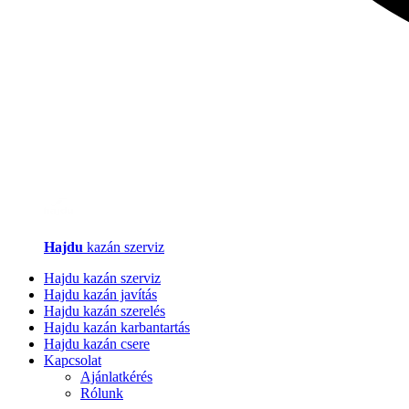
Hajdu
kazán szerviz
Hajdu kazán szerviz
Hajdu kazán javítás
Hajdu kazán szerelés
Hajdu kazán karbantartás
Hajdu kazán csere
Kapcsolat
Ajánlatkérés
Rólunk