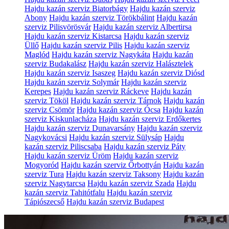
Hajdu kazán szerviz Biatorbágy
Hajdu kazán szerviz
Abony
Hajdu kazán szerviz Törökbálint
Hajdu kazán
szerviz Pilisvörösvár
Hajdu kazán szerviz Albertirsa
Hajdu kazán szerviz Kistarcsa
Hajdu kazán szerviz
Üllő
Hajdu kazán szerviz Pilis
Hajdu kazán szerviz
Maglód
Hajdu kazán szerviz Nagykáta
Hajdu kazán
szerviz Budakalász
Hajdu kazán szerviz Halásztelek
Hajdu kazán szerviz Isaszeg
Hajdu kazán szerviz Diósd
Hajdu kazán szerviz Solymár
Hajdu kazán szerviz
Kerepes
Hajdu kazán szerviz Ráckeve
Hajdu kazán
szerviz Tököl
Hajdu kazán szerviz Tárnok
Hajdu kazán
szerviz Csömör
Hajdu kazán szerviz Ócsa
Hajdu kazán
szerviz Kiskunlacháza
Hajdu kazán szerviz Erdőkertes
Hajdu kazán szerviz Dunavarsány
Hajdu kazán szerviz
Nagykovácsi
Hajdu kazán szerviz Sülysáp
Hajdu
kazán szerviz Piliscsaba
Hajdu kazán szerviz Páty
Hajdu kazán szerviz Üröm
Hajdu kazán szerviz
Mogyoród
Hajdu kazán szerviz Őrbottyán
Hajdu kazán
szerviz Tura
Hajdu kazán szerviz Taksony
Hajdu kazán
szerviz Nagytarcsa
Hajdu kazán szerviz Szada
Hajdu
kazán szerviz Tahitótfalu
Hajdu kazán szerviz
Tápiószecső
Hajdu kazán szerviz Budapest