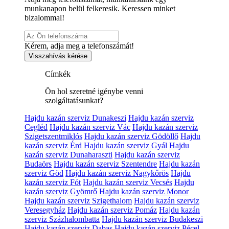
munkanapon belül felkeresik. Keressen minket
bizalommal!
Kérem, adja meg a telefonszámát!
Visszahívás kérése
Címkék
Ön hol szeretné igénybe venni
szolgáltatásunkat?
Hajdu kazán szerviz Dunakeszi
Hajdu kazán szerviz
Cegléd
Hajdu kazán szerviz Vác
Hajdu kazán szerviz
Szigetszentmiklós
Hajdu kazán szerviz Gödöllő
Hajdu
kazán szerviz Érd
Hajdu kazán szerviz Gyál
Hajdu
kazán szerviz Dunaharaszti
Hajdu kazán szerviz
Budaörs
Hajdu kazán szerviz Szentendre
Hajdu kazán
szerviz Göd
Hajdu kazán szerviz Nagykőrös
Hajdu
kazán szerviz Fót
Hajdu kazán szerviz Vecsés
Hajdu
kazán szerviz Gyömrő
Hajdu kazán szerviz Monor
Hajdu kazán szerviz Szigethalom
Hajdu kazán szerviz
Veresegyház
Hajdu kazán szerviz Pomáz
Hajdu kazán
szerviz Százhalombatta
Hajdu kazán szerviz Budakeszi
Hajdu kazán szerviz Dabas
Hajdu kazán szerviz Pécel