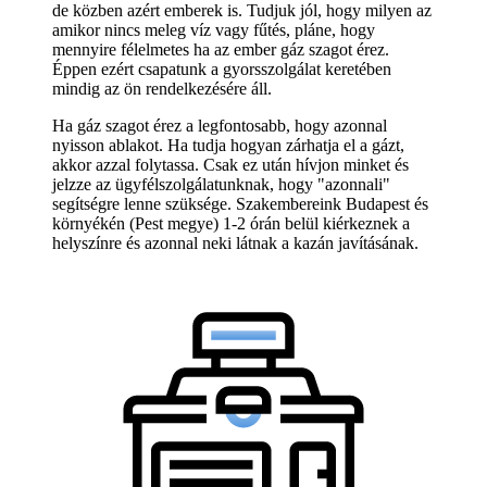
de közben azért emberek is. Tudjuk jól, hogy milyen az
amikor nincs meleg víz vagy fűtés, pláne, hogy
mennyire félelmetes ha az ember gáz szagot érez.
Éppen ezért csapatunk a gyorsszolgálat keretében
mindig az ön rendelkezésére áll.
Ha gáz szagot érez a legfontosabb, hogy azonnal
nyisson ablakot. Ha tudja hogyan zárhatja el a gázt,
akkor azzal folytassa. Csak ez után hívjon minket és
jelzze az ügyfélszolgálatunknak, hogy "azonnali"
segítségre lenne szüksége. Szakembereink Budapest és
környékén (Pest megye) 1-2 órán belül kiérkeznek a
helyszínre és azonnal neki látnak a kazán javításának.