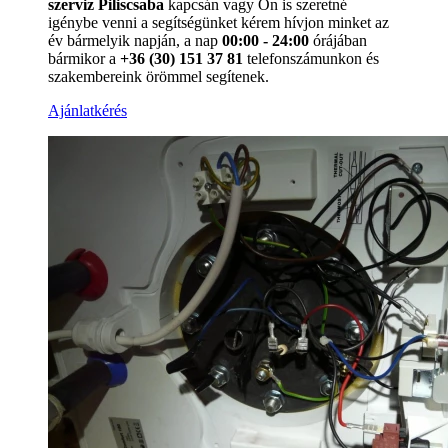
szerviz Piliscsaba
kapcsán vagy Ön is szeretné
igénybe venni a segítségünket kérem hívjon minket az
év bármelyik napján, a nap
00:00 - 24:00
órájában
bármikor a
+36 (30) 151 37 81
telefonszámunkon és
szakembereink örömmel segítenek.
Ajánlatkérés