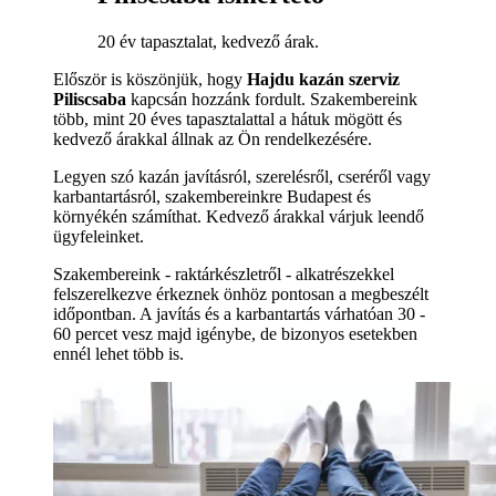
20 év tapasztalat, kedvező árak.
Először is köszönjük, hogy
Hajdu kazán szerviz
Piliscsaba
kapcsán hozzánk fordult. Szakembereink
több, mint 20 éves tapasztalattal a hátuk mögött és
kedvező árakkal állnak az Ön rendelkezésére.
Legyen szó kazán javításról, szerelésről, cseréről vagy
karbantartásról, szakembereinkre Budapest és
környékén számíthat. Kedvező árakkal várjuk leendő
ügyfeleinket.
Szakembereink - raktárkészletről - alkatrészekkel
felszerelkezve érkeznek önhöz pontosan a megbeszélt
időpontban. A javítás és a karbantartás várhatóan 30 -
60 percet vesz majd igénybe, de bizonyos esetekben
ennél lehet több is.