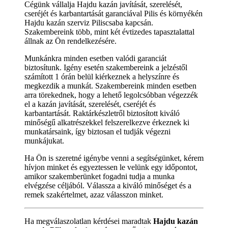
Cégünk vállalja Hajdu kazán javítását, szerelését,
cseréjét és karbantartását garanciával Pilis és környékén
Hajdu kazán szerviz Piliscsaba kapcsán.
Szakembereink több, mint két évtizedes tapasztalattal
állnak az Ön rendelkezésére.
Munkánkra minden esetben valódi garanciát
biztosítunk. Igény esetén szakembereink a jelzéstől
számított 1 órán belül kiérkeznek a helyszínre és
megkezdik a munkát. Szakembereink minden esetben
arra törekednek, hogy a lehető legolcsóbban végezzék
el a kazán javítását, szerelését, cseréjét és
karbantartását. Raktárkészletről biztosított kiváló
minőségű alkatrészekkel felszerelkezve érkeznek ki
munkatársaink, így biztosan el tudják végezni
munkájukat.
Ha Ön is szeretné igénybe venni a segítségünket, kérem
hívjon minket és egyeztessen le velünk egy időpontot,
amikor szakemberünket fogadni tudja a munka
elvégzése céljából. Válassza a kiváló minőséget és a
remek szakértelmet, azaz válasszon minket.
Ha megválaszolatlan kérdései maradtak
Hajdu kazán