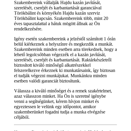
Szakembereink vállalják Hajdu kazán javítását,
szerelését, cseréjét és karbantartását garanciával
Törökbálint és környékén Hajdu kazán szerviz
Törökbálint kapcsán. Szakembereink több, mint 20
éves tapasztalattal a hátuk mögött állnak az Ön
rendelkezésére.
Igény esetén szakembereink a jelzéstől számított 1 órán
belül kiérkeznek a helyszínre és megkezdik a munkát.
Szakembereink minden esetben arra törekednek, hogy a
lehető legolcsóbban végezzék el a kazán javítását,
szerelését, cseréjét és karbantartását. Raktárkészletről
biztosított kiváló minőségű alkatrészekkel
felszerelkezve érkeznek ki munkatársaink, így biztosan
el tudják végezni munkájukat. Munkánkra minden
esetben valódi garanciát biztosítunk.
Válassza a kiváló minőséget és a remek szakértelmet,
azaz válasszon minket. Ha Ön is szeretné igénybe
venni a segítségünket, kérem hívjon minket és
egyeztessen le velünk egy időpontot, amikor
szakemberünket fogadni tudja a munka elvégzése
céljából.