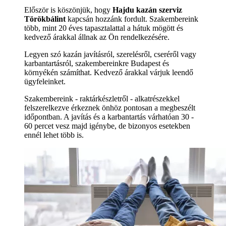
Először is köszönjük, hogy
Hajdu kazán szerviz
Törökbálint
kapcsán hozzánk fordult. Szakembereink
több, mint 20 éves tapasztalattal a hátuk mögött és
kedvező árakkal állnak az Ön rendelkezésére.
Legyen szó kazán javításról, szerelésről, cseréről vagy
karbantartásról, szakembereinkre Budapest és
környékén számíthat. Kedvező árakkal várjuk leendő
ügyfeleinket.
Szakembereink - raktárkészletről - alkatrészekkel
felszerelkezve érkeznek önhöz pontosan a megbeszélt
időpontban. A javítás és a karbantartás várhatóan 30 -
60 percet vesz majd igénybe, de bizonyos esetekben
ennél lehet több is.