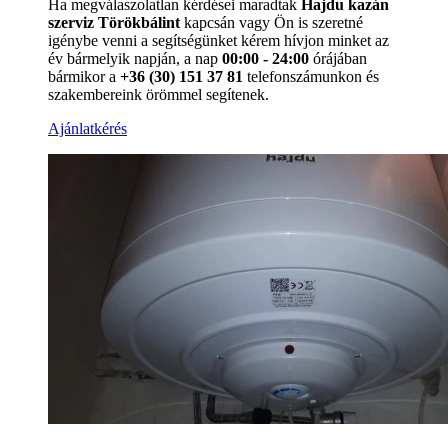
Ha megválaszolatlan kérdései maradtak
Hajdu kazán
szerviz Törökbálint
kapcsán vagy Ön is szeretné
igénybe venni a segítségünket kérem hívjon minket az
év bármelyik napján, a nap
00:00 - 24:00
órájában
bármikor a
+36 (30) 151 37 81
telefonszámunkon és
szakembereink örömmel segítenek.
Ajánlatkérés