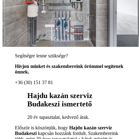
Segítségre lenne szüksége?
Hívjon minket és szakembereink örömmel segítenek
önnek.
+36 (30) 151 37 81
Hajdu kazán szerviz
Budakeszi ismertető
20 év tapasztalat, kedvező árak.
Először is köszönjük, hogy
Hajdu kazán szerviz
Budakeszi
kapcsán hozzánk fordult. Szakembereink
több, mint 20 éves tapasztalattal a hátuk mögött és