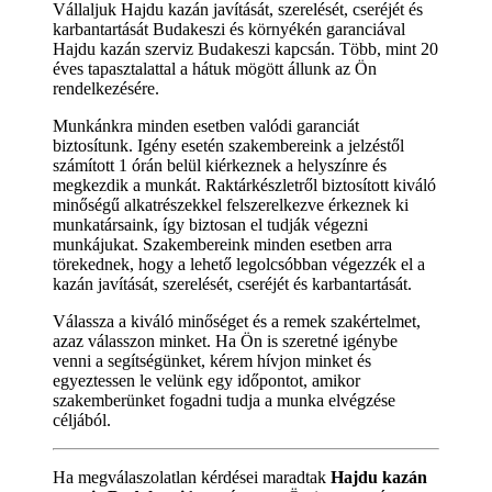
Vállaljuk Hajdu kazán javítását, szerelését, cseréjét és
karbantartását Budakeszi és környékén garanciával
Hajdu kazán szerviz Budakeszi kapcsán. Több, mint 20
éves tapasztalattal a hátuk mögött állunk az Ön
rendelkezésére.
Munkánkra minden esetben valódi garanciát
biztosítunk. Igény esetén szakembereink a jelzéstől
számított 1 órán belül kiérkeznek a helyszínre és
megkezdik a munkát. Raktárkészletről biztosított kiváló
minőségű alkatrészekkel felszerelkezve érkeznek ki
munkatársaink, így biztosan el tudják végezni
munkájukat. Szakembereink minden esetben arra
törekednek, hogy a lehető legolcsóbban végezzék el a
kazán javítását, szerelését, cseréjét és karbantartását.
Válassza a kiváló minőséget és a remek szakértelmet,
azaz válasszon minket. Ha Ön is szeretné igénybe
venni a segítségünket, kérem hívjon minket és
egyeztessen le velünk egy időpontot, amikor
szakemberünket fogadni tudja a munka elvégzése
céljából.
Ha megválaszolatlan kérdései maradtak
Hajdu kazán