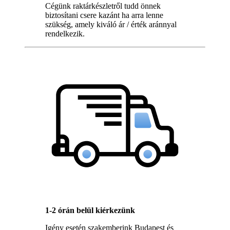
Cégünk raktárkészletről tudd önnek
biztosítani csere kazánt ha arra lenne
szükség, amely kiváló ár / érték aránnyal
rendelkezik.
1-2 órán belül kiérkezünk
Igény esetén szakemberink Budapest és