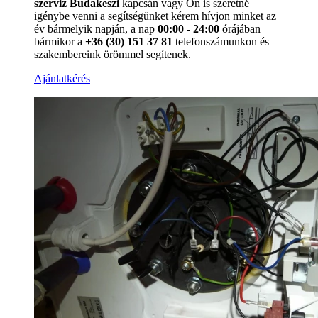
szerviz Budakeszi
kapcsán vagy Ön is szeretné
igénybe venni a segítségünket kérem hívjon minket az
év bármelyik napján, a nap
00:00 - 24:00
órájában
bármikor a
+36 (30) 151 37 81
telefonszámunkon és
szakembereink örömmel segítenek.
Ajánlatkérés