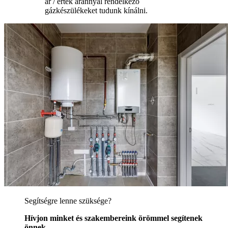
ár / érték aránnyal rendelkező
gázkészülékeket tudunk kínálni.
Segítségre lenne szüksége?
Hívjon minket és szakembereink örömmel segítenek
önnek.