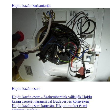
Hajdu kazán karbantartás
Hajdu kazán csere
Hajdu kazán csere - Szakembereink vállalják Hajdu
kazán cseréjét garanciával Budapest és környékén
Hajdu kazán csere kapcsán. Hívjon minket és mi