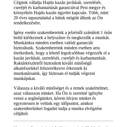
Cégünk vállalja Hajdu kazán javítását, szerelését,
cseréjét és karbantartását garanciával Pest megye és
környékén Hajdu kazán ügyelet kapcsán. Több, mint
20 éves tapasztalattal a hátuk mögött állunk az Ön
rendelkezésére.
Igény esetén szakembereink a jelzéstől számított 1 órán
belül kiérkeznek a helyszínre és megkezdik a munkát.
Munkánkra minden esetben valódi garanciát
biztosítunk. Szakembereink minden esetben arra
törekednek, hogy a lehető legolcsóbban végezzék el a
kazán javítását, szerelését, cseréjét és karbantartását.
Raktárkészletről biztosított kiváló minőségű
alkatrészekkel felszerelkezve érkeznek ki
munkatársaink, így biztosan el tudják végezni
munkájukat.
Válassza a kiváló minőséget és a remek szakértelmet,
azaz válasszon minket. Ha Ön is szeretné igénybe
venni a segítségünket, kérem hívjon minket és
egyeztessen le velünk egy időpontot, amikor
szakemberünket fogadni tudja a munka elvégzése
céljából.