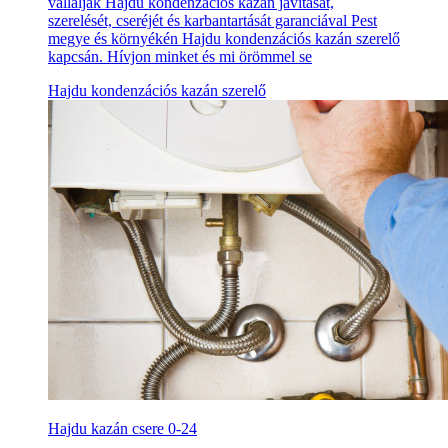
vállalják Hajdu kondenzációs kazán javítását,
szerelését, cseréjét és karbantartását garanciával Pest
megye és környékén Hajdu kondenzációs kazán szerelő
kapcsán. Hívjon minket és mi örömmel se
Hajdu kondenzációs kazán szerelő
Hajdu kazán csere 0-24