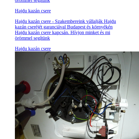
örömmel segítünk
Hajdu kazán csere
Hajdu kazán csere - Szakembereink vállalják Hajdu
kazán cseréjét garanciával Budapest és környékén
Hajdu kazán csere kapcsán. Hívjon minket és mi
örömmel segítünk
Hajdu kazán csere