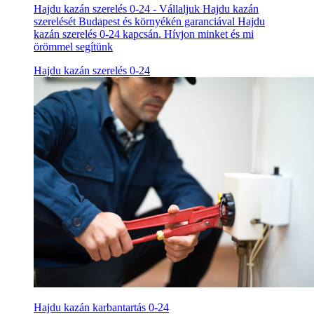
Hajdu kazán szerelés 0-24 - Vállaljuk Hajdu kazán
szerelését Budapest és környékén garanciával Hajdu
kazán szerelés 0-24 kapcsán. Hívjon minket és mi
örömmel segítünk
Hajdu kazán szerelés 0-24
Hajdu kazán karbantartás 0-24