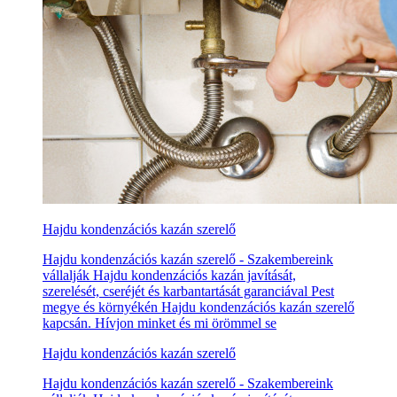
Hajdu kondenzációs kazán szerelő
Hajdu kondenzációs kazán szerelő - Szakembereink
vállalják Hajdu kondenzációs kazán javítását,
szerelését, cseréjét és karbantartását garanciával Pest
megye és környékén Hajdu kondenzációs kazán szerelő
kapcsán. Hívjon minket és mi örömmel se
Hajdu kondenzációs kazán szerelő
Hajdu kondenzációs kazán szerelő - Szakembereink