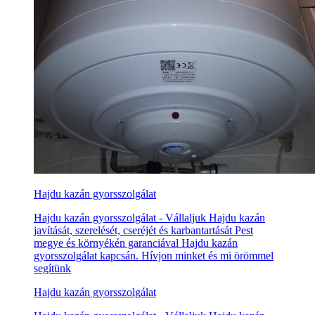
Hajdu kazán gyorsszolgálat
Hajdu kazán gyorsszolgálat - Vállaljuk Hajdu kazán
javítását, szerelését, cseréjét és karbantartását Pest
megye és környékén garanciával Hajdu kazán
gyorsszolgálat kapcsán. Hívjon minket és mi örömmel
segítünk
Hajdu kazán gyorsszolgálat