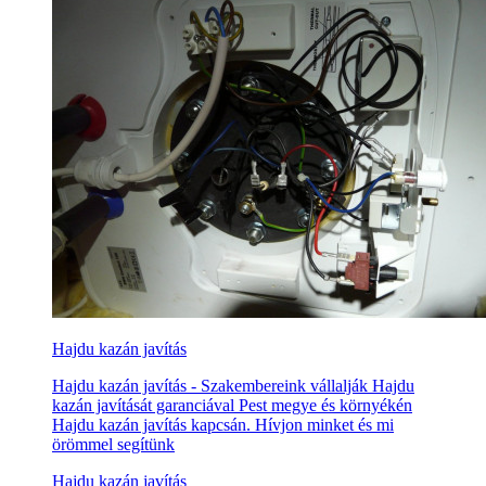
Hajdu kazán javítás
Hajdu kazán javítás - Szakembereink vállalják Hajdu
kazán javítását garanciával Pest megye és környékén
Hajdu kazán javítás kapcsán. Hívjon minket és mi
örömmel segítünk
Hajdu kazán javítás