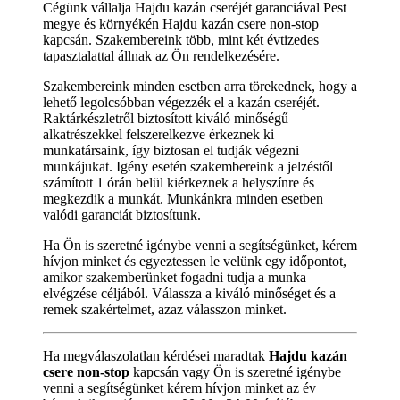
Cégünk vállalja Hajdu kazán cseréjét garanciával Pest
megye és környékén Hajdu kazán csere non-stop
kapcsán. Szakembereink több, mint két évtizedes
tapasztalattal állnak az Ön rendelkezésére.
Szakembereink minden esetben arra törekednek, hogy a
lehető legolcsóbban végezzék el a kazán cseréjét.
Raktárkészletről biztosított kiváló minőségű
alkatrészekkel felszerelkezve érkeznek ki
munkatársaink, így biztosan el tudják végezni
munkájukat. Igény esetén szakembereink a jelzéstől
számított 1 órán belül kiérkeznek a helyszínre és
megkezdik a munkát. Munkánkra minden esetben
valódi garanciát biztosítunk.
Ha Ön is szeretné igénybe venni a segítségünket, kérem
hívjon minket és egyeztessen le velünk egy időpontot,
amikor szakemberünket fogadni tudja a munka
elvégzése céljából. Válassza a kiváló minőséget és a
remek szakértelmet, azaz válasszon minket.
Ha megválaszolatlan kérdései maradtak
Hajdu kazán
csere non-stop
kapcsán vagy Ön is szeretné igénybe
venni a segítségünket kérem hívjon minket az év