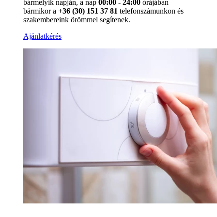
bármelyik napján, a nap
00:00 - 24:00
órájában
bármikor a
+36 (30) 151 37 81
telefonszámunkon és
szakembereink örömmel segítenek.
Ajánlatkérés