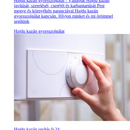
Hajdu kazán gyorsszolgálat - Vállaljuk Hajdu kazán
javítását, szerelését, cseréjét és karbantartását Pest
megye és környékén garanciával Hajdu kazán
gyorsszolgálat kapcsán. Hívjon minket és mi örömmel
segítünk
Hajdu kazán gyorsszolgálat
Hajdu kazán javítás 0-24