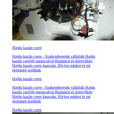
Hajdu kazán csere
Hajdu kazán csere - Szakembereink vállalják Hajdu
kazán cseréjét garanciával Budapest és környékén
Hajdu kazán csere kapcsán. Hívjon minket és mi
örömmel segítünk
Hajdu kazán csere
Hajdu kazán csere - Szakembereink vállalják Hajdu
kazán cseréjét garanciával Budapest és környékén
Hajdu kazán csere kapcsán. Hívjon minket és mi
örömmel segítünk
Hajdu kazán csere